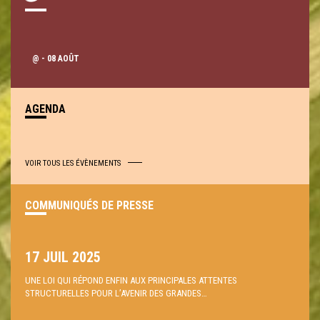
@
- 08 AOÛT
AGENDA
VOIR TOUS LES ÉVÈNEMENTS
COMMUNIQUÉS DE PRESSE
17 JUIL 2025
UNE LOI QUI RÉPOND ENFIN AUX PRINCIPALES ATTENTES
STRUCTURELLES POUR L’AVENIR DES GRANDES…