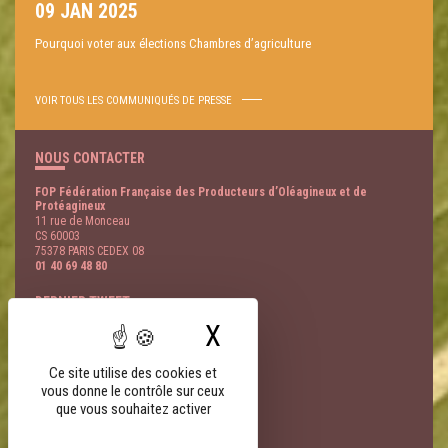
09 JAN 2025
Pourquoi voter aux élections Chambres d’agriculture
VOIR TOUS LES COMMUNIQUÉS DE PRESSE
NOUS CONTACTER
FOP Fédération Française des Producteurs d’Oléagineux et de
Protéagineux
11 rue de Monceau
CS 60003
75378 PARIS CEDEX 08
01 40 69 48 80
DERNIER TWEET
X
Masquer le bandeau
@
- 08 Août
LIENS PARTENAIRES
Ce site utilise des cookies et
vous donne le contrôle sur ceux
FNSEA
que vous souhaitez activer
AGPB
AGPM