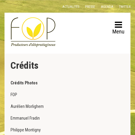
Panneau de gestion des cookies
ACTUALITÉS
PRESSE
AGENDA
TWITTER
Menu
Crédits
Crédits Photos
FOP
Aurélien Morlighem
Emmanuel Fradin
Philippe Montigny