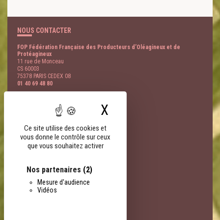
NOUS CONTACTER
FOP Fédération Française des Producteurs d’Oléagineux et de
Protéagineux
11 rue de Monceau
CS 60003
75378 PARIS CEDEX 08
01 40 69 48 80
DERNIER TWEET
X
Masquer le bandeau
@
- 09 Août
Ce site utilise des cookies et
LIENS PARTENAIRES
vous donne le contrôle sur ceux
que vous souhaitez activer
FNSEA
AGPB
AGPM
Nos partenaires
(2)
EOA
Mesure d'audience
Terres Univia
Vidéos
Terres Inovia
Terres OleoPro
Groupe Avril
Sofiproteol