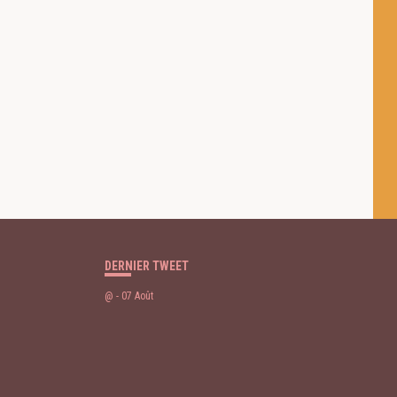
 des cookies
DERNIER TWEET
@
- 07 Août