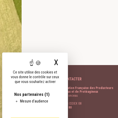
X
Masquer le bandeau
Ce site utilise des cookies et
vous donne le contrôle sur ceux
NOUS CONTACTER
que vous souhaitez activer
FOP Fédération Française des Producteurs
d’Oléagineux et de Protéagineux
Nos partenaires
(1)
11 rue de Monceau
CS 60003
Mesure d'audience
75378 PARIS CEDEX 08
01 40 69 48 80