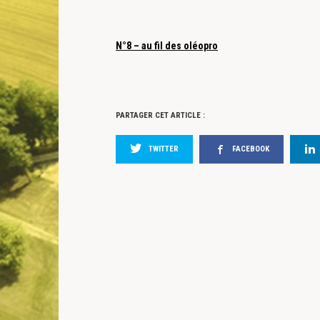
N°8 – au fil des oléopro
PARTAGER CET ARTICLE :
TWITTER
FACEBOOK