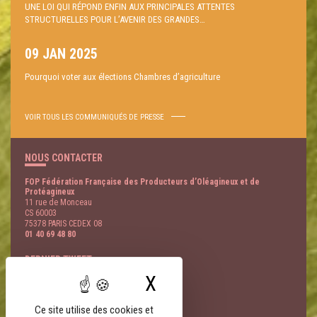
UNE LOI QUI RÉPOND ENFIN AUX PRINCIPALES ATTENTES
STRUCTURELLES POUR L’AVENIR DES GRANDES…
09 JAN 2025
Pourquoi voter aux élections Chambres d’agriculture
VOIR TOUS LES COMMUNIQUÉS DE PRESSE
NOUS CONTACTER
FOP Fédération Française des Producteurs d’Oléagineux et de
Protéagineux
11 rue de Monceau
CS 60003
75378 PARIS CEDEX 08
01 40 69 48 80
DERNIER TWEET
X
Masquer le bandeau
@
- 06 Août
LIENS PARTENAIRES
Ce site utilise des cookies et