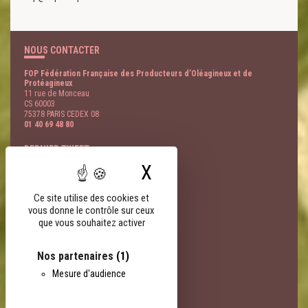
NOUS CONTACTER
FOP Fédération Française des Producteurs d’Oléagineux et de
Protéagineux
11 rue de Monceau
CS 60003
75378 PARIS CEDEX 08
01 40 69 48 80
DERNIER TWEET
X
Masquer le bandeau
@
- 07 Août
LIENS PARTENAIRES
Ce site utilise des cookies et
vous donne le contrôle sur ceux
FNSEA
que vous souhaitez activer
AGPB
AGPM
EOA
Nos partenaires
(1)
Terres Univia
Mesure d'audience
Terres Inovia
Terres OleoPro
Groupe Avril