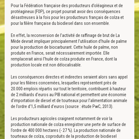
Pour la Fédération française des producteurs d’oléagineux et de
protéagineux (FOP), ce projet pourrait avoir des conséquences
désastreuses à la fois pour les producteurs français de colza et
pour la filière française du biodiesel dans son ensemble.
En effet, la reconversion de l’activité de raffinage de brut de La
Mède devrait impliquer principalement l’utilisation d’huile de palme
pour la production de biocarburant. Cette huile de palme, non
produite en France, serait nécessairement importée. Elle
remplacerait ainsi l’huile de colza produite en France, dont la
production locale est non délocalisable.
Les conséquences directes et indirectes seraient alors sans appel
pour les filières concernées, lesquelles représentent près de
20.000 emplois répartis sur tout le territoire, contribuent à hauteur
de 2 milliards d’euros au PIB national et permettent une économie
d’importation de diesel et de tourteaux pour l’alimentation animale
de l’ordre d’1,5 milliard d’euros (source : étude PwC, 2013).
Les producteurs agricoles craignent notamment de voir la
production nationale de colza enregistrer une perte de surface de
l’ordre de 400 000 hectares (- 27 %). La production nationale de
tourteaux de colza, coproduits de la production de biodiesel