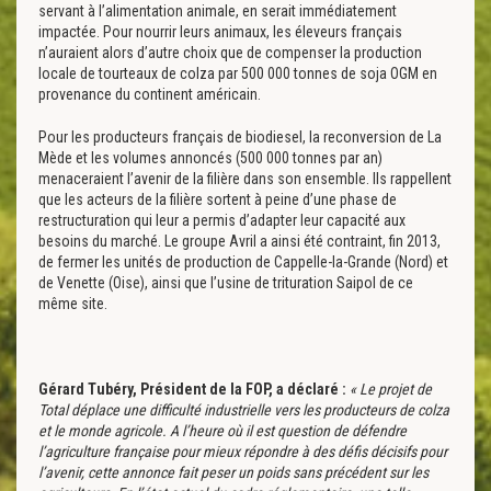
servant à l’alimentation animale, en serait immédiatement
impactée. Pour nourrir leurs animaux, les éleveurs français
n’auraient alors d’autre choix que de compenser la production
locale de tourteaux de colza par 500 000 tonnes de soja OGM en
provenance du continent américain.
Pour les producteurs français de biodiesel, la reconversion de La
Mède et les volumes annoncés (500 000 tonnes par an)
menaceraient l’avenir de la filière dans son ensemble. Ils rappellent
que les acteurs de la filière sortent à peine d’une phase de
restructuration qui leur a permis d’adapter leur capacité aux
besoins du marché. Le groupe Avril a ainsi été contraint, fin 2013,
de fermer les unités de production de Cappelle-la-Grande (Nord) et
de Venette (Oise), ainsi que l’usine de trituration Saipol de ce
même site.
Gérard Tubéry, Président de la FOP, a déclaré :
« Le projet de
Total déplace une difficulté industrielle vers les producteurs de colza
et le monde agricole. A l’heure où il est question de défendre
l’agriculture française pour mieux répondre à des défis décisifs pour
l’avenir, cette annonce fait peser un poids sans précédent sur les