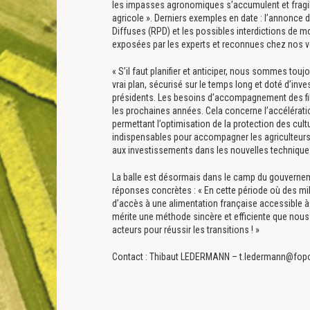
les impasses agronomiques s’accumulent et fragil
agricole ». Derniers exemples en date : l’annonce
Diffuses (RPD) et les possibles interdictions de m
exposées par les experts et reconnues chez nos v
« S’il faut planifier et anticiper, nous sommes tou
vrai plan, sécurisé sur le temps long et doté d’inve
présidents. Les besoins d’accompagnement des fil
les prochaines années. Cela concerne l’accélérati
permettant l’optimisation de la protection des cult
indispensables pour accompagner les agriculteurs d
aux investissements dans les nouvelles technique
La balle est désormais dans le camp du gouvernem
réponses concrètes : « En cette période où des mil
d’accès à une alimentation française accessible à 
mérite une méthode sincère et efficiente que nou
acteurs pour réussir les transitions ! »
Contact : Thibaut LEDERMANN – t.ledermann@fopo