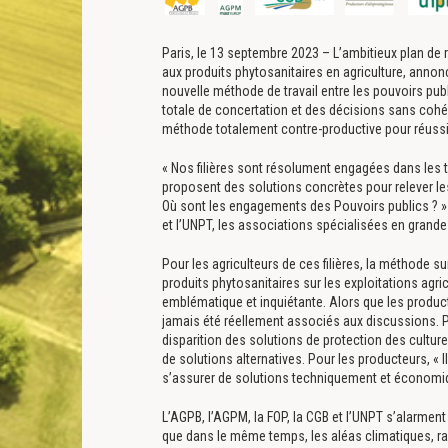
Paris, le 13 septembre 2023 – L’ambitieux plan de 
aux produits phytosanitaires en agriculture, annon
nouvelle méthode de travail entre les pouvoirs pub
totale de concertation et des décisions sans coh
méthode totalement contre-productive pour réussir
« Nos filières sont résolument engagées dans les t
proposent des solutions concrètes pour relever les
Où sont les engagements des Pouvoirs publics ? » i
et l’UNPT, les associations spécialisées en grande
Pour les agriculteurs de ces filières, la méthode su
produits phytosanitaires sur les exploitations agr
emblématique et inquiétante. Alors que les producte
jamais été réellement associés aux discussions. Pi
disparition des solutions de protection des cultur
de solutions alternatives. Pour les producteurs, « I
s’assurer de solutions techniquement et économiq
L’AGPB, l’AGPM, la FOP, la CGB et l’UNPT s’alarmen
que dans le même temps, les aléas climatiques, rav