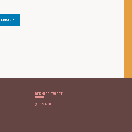
LINKEDIN
 des cookies
DERNIER TWEET
@
- 09 Août