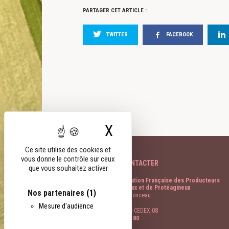
PARTAGER CET ARTICLE :
TWITTER
FACEBOOK
X
Masquer le bandeau
Ce site utilise des cookies et
vous donne le contrôle sur ceux
NOUS CONTACTER
que vous souhaitez activer
FOP Fédération Française des Producteurs
d’Oléagineux et de Protéagineux
Nos partenaires
(1)
11 rue de Monceau
CS 60003
Mesure d'audience
75378 PARIS CEDEX 08
01 40 69 48 80