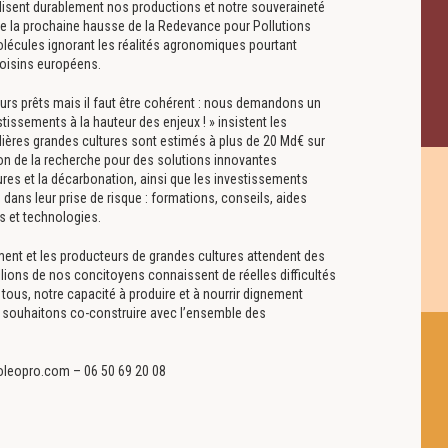
isent durablement nos productions et notre souveraineté
 de la prochaine hausse de la Redevance pour Pollutions
olécules ignorant les réalités agronomiques pourtant
oisins européens.
jours prêts mais il faut être cohérent : nous demandons un
stissements à la hauteur des enjeux ! » insistent les
ières grandes cultures sont estimés à plus de 20 Md€ sur
on de la recherche pour des solutions innovantes
ures et la décarbonation, ainsi que les investissements
ans leur prise de risque : formations, conseils, aides
s et technologies.
ent et les producteurs de grandes cultures attendent des
lions de nos concitoyens connaissent de réelles difficultés
tous, notre capacité à produire et à nourrir dignement
s souhaitons co-construire avec l’ensemble des
leopro.com – 06 50 69 20 08