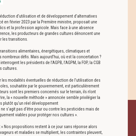
réduction d’utilisation et de développement d’alternatives
cé en février 2023 par la Première ministre, proposait une
lics et la profession agricole. Mais face à une absence
érence, les producteurs de grandes cultures dénoncent une
 les transitions.
ransitions alimentaires, énergétiques, climatiques et
 nombreux défis. Mais aujourd’hui, où est la concertation ?
nterrogent les présidents de l’AGPB, l’AGPM, la FOP, la CGB
s cultures.
r les modalités éventuelles de réduction de l’utilisation des
icoles, souhaitée par le gouvernement, est particulièrement
urs sont les premiers concernés sur le terrain, ils n’ont
re, la « nouvelle méthode » annoncée semble privilégier la
es plutôt qu’un réel développement
l ne s’agit pas d’être pour ou contre les pesticides mais de
uement viables pour protéger nos cultures ».
t :« Nos propositions restent à ce jour sans réponse alors
ageurs et maladies se multiplient, les contraintes pleuvent,