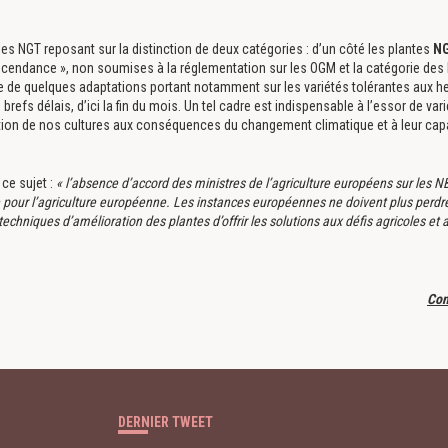
les NGT reposant sur la distinction de deux catégories : d’un côté les plantes
NG
scendance », non soumises à la réglementation sur les OGM et la catégorie des N
 de quelques adaptations portant notamment sur les variétés tolérantes aux herb
refs délais, d’ici la fin du mois. Un tel cadre est indispensable à l’essor de vari
tation de nos cultures aux conséquences du changement climatique et à leur ca
ce sujet :
« l’absence d’accord des ministres de l’agriculture européens sur les 
 pour l’agriculture européenne. Les instances européennes ne doivent plus perd
hniques d’amélioration des plantes d’offrir les solutions aux défis agricoles et
Con
 des cookies
DERNIER TWEET