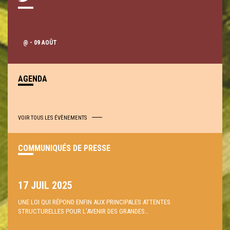
@
- 09 AOÛT
AGENDA
VOIR TOUS LES ÉVÈNEMENTS
COMMUNIQUÉS DE PRESSE
17 JUIL 2025
UNE LOI QUI RÉPOND ENFIN AUX PRINCIPALES ATTENTES
STRUCTURELLES POUR L’AVENIR DES GRANDES…