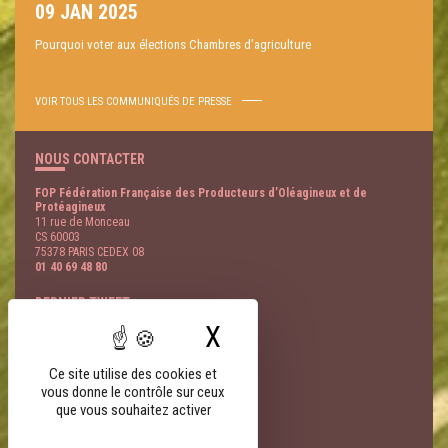
09 JAN 2025
Pourquoi voter aux élections Chambres d’agriculture
VOIR TOUS LES COMMUNIQUÉS DE PRESSE
NOUS CONTACTER
FOP Fédération Française des Producteurs d’Oléagineux et de
Protéagineux
11 rue de Monceau
CS 60003
75378 PARIS CEDEX 08
01 40 69 48 80
DERNIER TWEET
X
Masquer le bandeau
@
- 09 Août
LIENS PARTENAIRES
Ce site utilise des cookies et
vous donne le contrôle sur ceux
FNSEA
que vous souhaitez activer
AGPB
AGPM