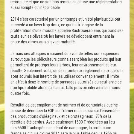
reproduire et que ne soit pas remise en cause une réglementation
aussi abrupte qu’inapplicable.
2014 s’est caractérisé par un printemps et un été pluvieux qui ont
succédé à un hiver trop doux, ce qui fut à l’origine de la
prolifération d’une mouche appelée Bactroceraoleae, qui pond ses
œufs sur les olives où les larves se développent entrainant la
chute des olives au sol avant maturité.
Jamais ces attaques n’auraient dû avoir de telles conséquences
surtout que les oléiculteurs connaissent bien les produits qui leur
permettent de protéger leurs arbres, leur environnement et leur
récolte. Seulement voilà, un des nombreux règlements auxquels ils
sont soumis leur interdit de les utiliser convenablement : il limite
en effet à deux le nombre de passages autorisés du seul larvicide
non-liposoluble alors qu’il aurait fallu pouvoir intervenir au moins
quatre fois.
Résultat de cet empilement de normes et de contraintes que ne
cesse de dénoncer la FOP sur l’olivier mais aussi sur l’ensemble
des productions d’oléagineux et de protéagineux : 70% de la
récolte a été perdus. Avec seulement 1500 T récoltées au lieu
des 5500 T anticipées en début de campagne, la production
française d’huile d’olive 2014 sera la plus faible depuis 1956 où