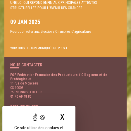
UNE LOI QUI RÉPOND ENFIN AUX PRINCIPALES ATTENTES
STRUCTURELLES POUR L’AVENIR DES GRANDES…
09 JAN 2025
Pourquoi voter aux élections Chambres d’agriculture
VOIR TOUS LES COMMUNIQUÉS DE PRESSE
NOUS CONTACTER
FOP Fédération Française des Producteurs d’Oléagineux et de
Protéagineux
11 rue de Monceau
CS 60003
75378 PARIS CEDEX 08
01 40 69 48 80
DERNIER TWEET
X
Masquer le bandeau
@
- 07 Août
LIENS PARTENAIRES
Ce site utilise des cookies et