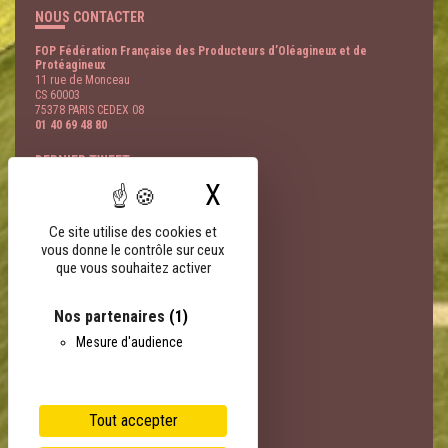
NOUS CONTACTER
FOP Fédération Française des Producteurs d’Oléagineux et de
Protéagineux
11 rue de Monceau
CS 60003
75378 PARIS CEDEX 08
01 40 69 48 80
DERNIER TWEET
X
Masquer le bandeau
@
- 09 Août
LIENS PARTENAIRES
Ce site utilise des cookies et
vous donne le contrôle sur ceux
FNSEA
que vous souhaitez activer
AGPB
AGPM
EOA
Nos partenaires
(1)
Terres Univia
Mesure d'audience
Terres Inovia
Terres OleoPro
Groupe Avril
Sofiproteol
Tout accepter