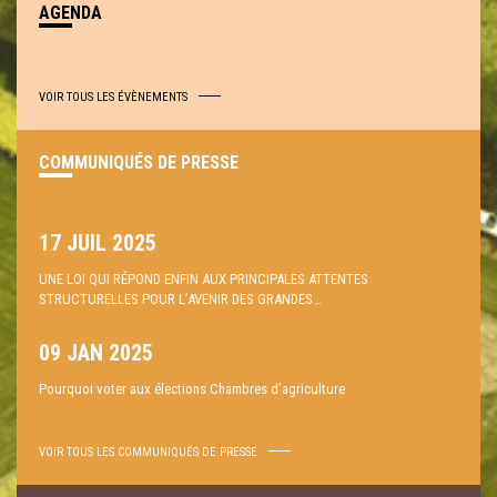
AGENDA
VOIR TOUS LES ÉVÈNEMENTS
COMMUNIQUÉS DE PRESSE
17 JUIL 2025
UNE LOI QUI RÉPOND ENFIN AUX PRINCIPALES ATTENTES
STRUCTURELLES POUR L’AVENIR DES GRANDES…
09 JAN 2025
Pourquoi voter aux élections Chambres d’agriculture
VOIR TOUS LES COMMUNIQUÉS DE PRESSE