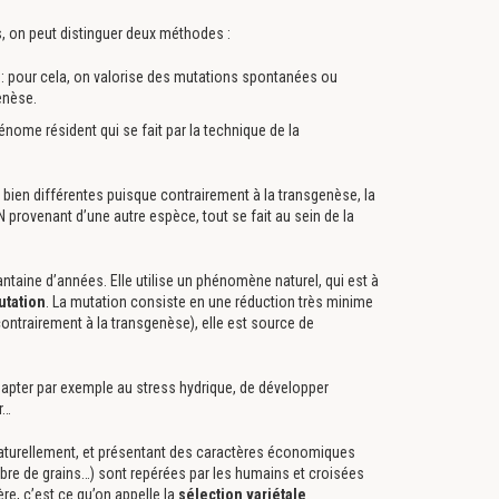
s, on peut distinguer deux méthodes :
t : pour cela, on valorise des mutations spontanées ou
enèse.
énome résident qui se fait par la technique de la
ien différentes puisque contrairement à la transgenèse, la
provenant d’une autre espèce, tout se fait au sein de la
ntaine d’années. Elle utilise un phénomène naturel, qui est à
utation
. La mutation consiste en une réduction très minime
ntrairement à la transgenèse), elle est source de
dapter par exemple au stress hydrique, de développer
r…
naturellement, et présentant des caractères économiques
bre de grains…) sont repérées par les humains et croisées
re, c’est ce qu’on appelle la
sélection variétale
.