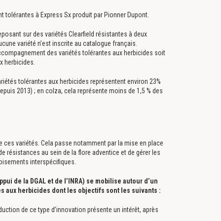
t tolérantes à Express Sx produit par Pionner Dupont.
eposant sur des variétés Clearfield résistantes à deux
cune variété n’est inscrite au catalogue français.
ccompagnement des variétés tolérantes aux herbicides soit
x herbicides.
variétés tolérantes aux herbicides représentent environ 23%
epuis 2013) ; en colza, cela représente moins de 1,5 % des
n de ces variétés. Cela passe notamment par la mise en place
 résistances au sein de la flore adventice et de gérer les
oisements interspécifiques.
ppui de la DGAL et de l’INRA) se mobilise autour d’un
aux herbicides dont les objectifs sont les suivants :
troduction de ce type d’innovation présente un intérêt, après