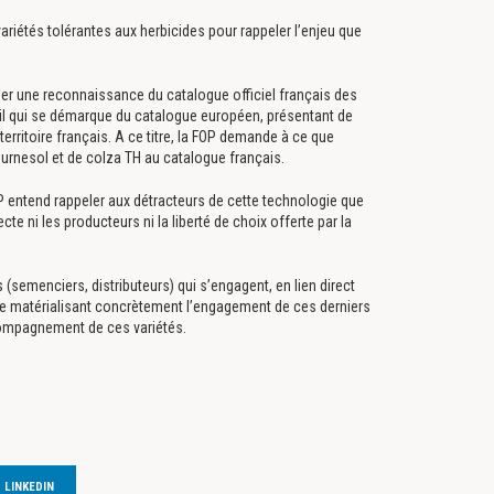
riétés tolérantes aux herbicides pour rappeler l’enjeu que
r une reconnaissance du catalogue officiel français des
outil qui se démarque du catalogue européen, présentant de
ritoire français. A ce titre, la FOP demande à ce que
tournesol et de colza TH au catalogue français.
P entend rappeler aux détracteurs de cette technologie que
e ni les producteurs ni la liberté de choix offerte par la
 (semenciers, distributeurs) qui s’engagent, en lien direct
rte matérialisant concrètement l’engagement de ces derniers
ccompagnement de ces variétés.
LINKEDIN