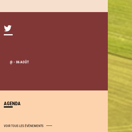
@
- 06 AOÛT
AGENDA
VOIR TOUS LES ÉVÈNEMENTS