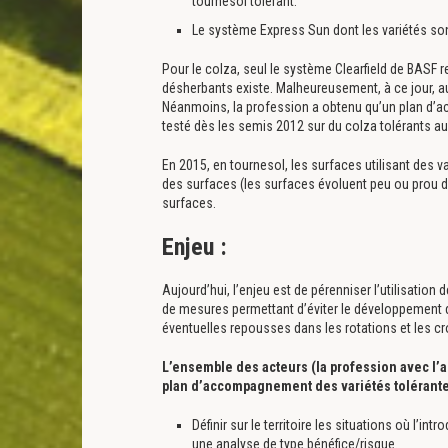
tournesol tolérant.
Le système Express Sun dont les variétés son
Pour le colza, seul le système Clearfield de BASF r
désherbants existe. Malheureusement, à ce jour, au
Néanmoins, la profession a obtenu qu’un plan d’a
testé dès les semis 2012 sur du colza tolérants au
En 2015, en tournesol, les surfaces utilisant des 
des surfaces (les surfaces évoluent peu ou prou d
surfaces.
Enjeu :
Aujourd’hui, l’enjeu est de pérenniser l’utilisatio
de mesures permettant d’éviter le développement de
éventuelles repousses dans les rotations et les cr
L’ensemble des acteurs (la profession avec l’a
plan d’accompagnement des variétés tolérantes 
Définir sur le territoire les situations où l’in
une analyse de type bénéfice/risque.