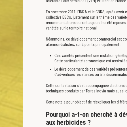
tolérantes aux herbicides (VTH) existent en France
En novembre 2011, l’INRA et le CNRS, après avoir c
collective ESCo, justement sur le thème des variét
recommandations qui ont aujourd’hui été reprises pa
variétés sur le territoire national.
Néanmoins, ce développement commercial est co
altermondialistes, sur 2 points principalement :
Ces variétés présentent une mutation génétiq
Cette particularité agronomique est assimil
Le développement de ces variétés présenter
d’adventices résistantes ou à la disséminati
Cette contestation s’est accompagnée d’actions 
techniques conduits par Terres Inovia mais aussi c
Cette note a pour objectif de réexpliquer les diff
Pourquoi a-t-on cherché à dé
aux herbicides ?