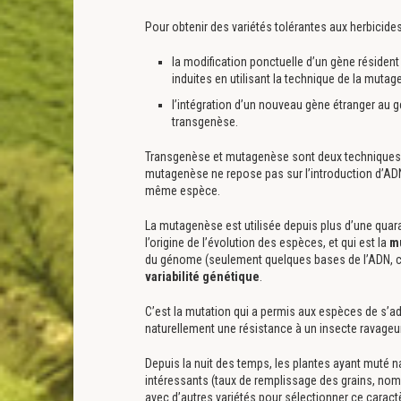
Pour obtenir des variétés tolérantes aux herbicide
la modification ponctuelle d’un gène résiden
induites en utilisant la technique de la mutag
l’intégration d’un nouveau gène étranger au g
transgenèse.
Transgenèse et mutagenèse sont deux techniques b
mutagenèse ne repose pas sur l’introduction d’ADN 
même espèce.
La mutagenèse est utilisée depuis plus d’une quara
l’origine de l’évolution des espèces, et qui est la
m
du génome (seulement quelques bases de l’ADN, co
variabilité génétique
.
C’est la mutation qui a permis aux espèces de s’a
naturellement une résistance à un insecte ravageu
Depuis la nuit des temps, les plantes ayant muté 
intéressants (taux de remplissage des grains, nom
avec d’autres variétés pour sélectionner ce caractè