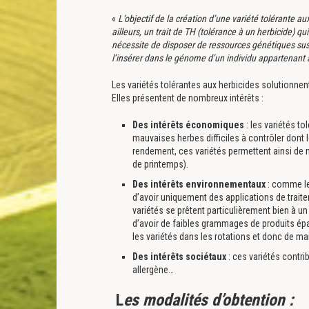
«
L’objectif de la création d’une variété tolérante au
ailleurs, un trait de TH (tolérance à un herbicide) qui
nécessite de disposer de ressources génétiques susc
l’insérer dans le génome d’un individu appartenant à
Les variétés tolérantes aux herbicides solutionnen
Elles présentent de nombreux intérêts :
Des intérêts économiques
: les variétés t
mauvaises herbes difficiles à contrôler dont
rendement, ces variétés permettent ainsi de ma
de printemps).
Des intérêts environnementaux
: comme le
d’avoir uniquement des applications de traitem
variétés se prêtent particulièrement bien à 
d’avoir de faibles grammages de produits épa
les variétés dans les rotations et donc de ma
Des intérêts sociétaux
: ces variétés contri
allergène…
L
es modalités d’obtention :