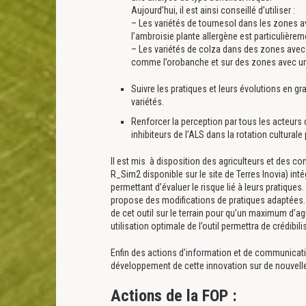
Aujourd’hui, il est ainsi conseillé d’utiliser :
– Les variétés de tournesol dans les zones a
l’ambroisie plante allergène est particulière
– Les variétés de colza dans des zones avec 
comme l’orobanche et sur des zones avec un 
Suivre les pratiques et leurs évolutions en gr
variétés.
Renforcer la perception par tous les acteurs 
inhibiteurs de l’ALS dans la rotation cultura
Il est mis à disposition des agriculteurs et des con
R_Sim2 disponible sur le site de Terres Inovia) inté
permettant d’évaluer le risque lié à leurs pratiques.
propose des modifications de pratiques adaptées.
de cet outil sur le terrain pour qu’un maximum d’a
utilisation optimale de l’outil permettra de crédib
Enfin des actions d’information et de communicati
développement de cette innovation sur de nouvelle
Actions de la FOP :