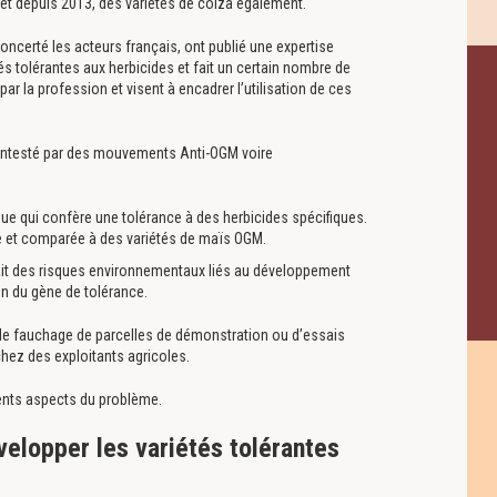
 et depuis 2013, des variétés de colza également.
oncerté les acteurs français, ont publié une expertise
és tolérantes aux herbicides et fait un certain nombre de
r la profession et visent à encadrer l’utilisation de ces
ntesté par des mouvements Anti-OGM voire
ue qui confère une tolérance à des herbicides spécifiques.
ée et comparée à des variétés de maïs OGM.
ait des risques environnementaux liés au développement
on du gène de tolérance.
de fauchage de parcelles de démonstration ou d’essais
hez des exploitants agricoles.
érents aspects du problème.
velopper les variétés tolérantes