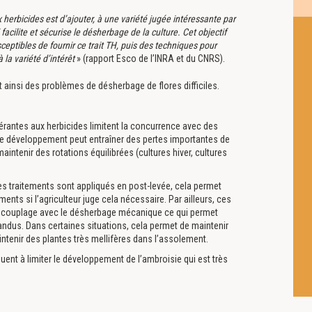
x herbicides est d’ajouter, à une variété jugée intéressante par
 facilite et sécurise le désherbage de la culture. Cet objectif
eptibles de fournir ce trait TH, puis des techniques pour
 la variété d’intérêt
» (rapport Esco de l’INRA et du CNRS).
t ainsi des problèmes de désherbage de flores difficiles.
olérantes aux herbicides limitent la concurrence avec des
 le développement peut entraîner des pertes importantes de
intenir des rotations équilibrées (cultures hiver, cultures
s traitements sont appliqués en post-levée, cela permet
ents si l’agriculteur juge cela nécessaire. Par ailleurs, ces
un couplage avec le désherbage mécanique ce qui permet
ndus. Dans certaines situations, cela permet de maintenir
intenir des plantes très mellifères dans l’assolement.
buent à limiter le développement de l’ambroisie qui est très