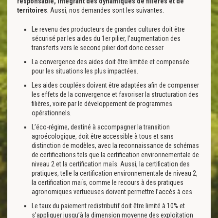
responsable, intégrant des dynamiques de filières et de
territoires
. Aussi, nos demandes sont les suivantes.
Le revenu des producteurs de grandes cultures doit être
sécurisé par les aides du 1er pilier, l’augmentation des
transferts vers le second pilier doit donc cesser
La convergence des aides doit être limitée et compensée
pour les situations les plus impactées.
Les aides couplées doivent être adaptées afin de compenser
les effets de la convergence et favoriser la structuration des
filières, voire par le développement de programmes
opérationnels.
L’éco-régime, destiné à accompagner la transition
agroécologique, doit être accessible à tous et sans
distinction de modèles, avec la reconnaissance de schémas
de certifications tels que la certification environnementale de
niveau 2 et la certification maïs. Aussi, la certification des
pratiques, telle la certification environnementale de niveau 2,
la certification maïs, comme le recours à des pratiques
agronomiques vertueuses doivent permettre l’accès à ces
Le taux du paiement redistributif doit être limité à 10% et
s’appliquer jusqu’à la dimension moyenne des exploitation