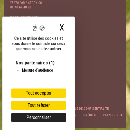
75378 PARIS CEDEX 08
01 40 69 48 80
DERNIER TWEET
X
Masquer le bandeau
@
- 09 Août
LIENS PARTENAIRES
Ce site utilise des cookies et
vous donne le contrôle sur ceux
FNSEA
que vous souhaitez activer
AGPB
AGPM
EOA
Nos partenaires
(1)
Terres Univia
Mesure d'audience
Terres Inovia
Terres OleoPro
Groupe Avril
Sofiproteol
Tout accepter
Tout refuser
TOUS LES LIENS UTILES
POLITIQUE DE CONFIDENTIALITÉ
POLITIQUE DE COOKIES
MENTIONS LÉGALES
CRÉDITS
PLAN DU SITE
Personnaliser