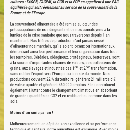
cultures : l’AGPB, l’AGPM, la CGB et la FOP en appellent à une PAC
équilibrée qui soit réellement au service de la souveraineté de la
France et de l’Europe.
La souveraineté alimentaire a été remise au cœur des
préoccupations de nos dirigeants et de nos concitoyens à la
lumière de la crise sanitaire que nous traversons depuis 1 an
maintenant. Nos filières de production n’ont jamais cessé
d’alimenter nos marchés, qu’ils soient locaux ou internationaux,
démontrant ainsi leur performance et leur organisation dans tous
les territoires. Céréales, oléagineux, protéagineux, betteraves, sont
à la source d’importantes chaines de valeurs, des collecteurs de
ère
nde
grains, aux élevages et industries des 1
et 2
transformation,
sans oublier l’export vers l’Europe ou le reste du monde. Nos
productions couvrent 22 % du territoire, génèrent 21 milliards d’€
de valeur ajoutée et génèrent 460 000 emplois. Elles contribuent
également à lutter contre le changement climatique en absorbant
de grandes quantités de CO2 et en restituant du carbone dans les
sols.
Moins d’un smic par an !
Malheureusement, en dépit de son excellence et sa performance
technique et sanitaire, notre agriculture est exsangue. Avec moins