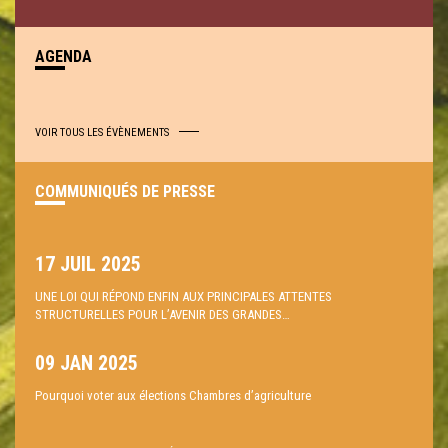
AGENDA
VOIR TOUS LES ÉVÈNEMENTS
COMMUNIQUÉS DE PRESSE
17 JUIL 2025
UNE LOI QUI RÉPOND ENFIN AUX PRINCIPALES ATTENTES
STRUCTURELLES POUR L’AVENIR DES GRANDES…
09 JAN 2025
Pourquoi voter aux élections Chambres d’agriculture