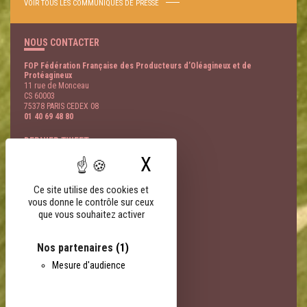
VOIR TOUS LES COMMUNIQUÉS DE PRESSE
NOUS CONTACTER
FOP Fédération Française des Producteurs d’Oléagineux et de
Protéagineux
11 rue de Monceau
CS 60003
75378 PARIS CEDEX 08
01 40 69 48 80
DERNIER TWEET
X
Masquer le bandeau
@
- 09 Août
LIENS PARTENAIRES
Ce site utilise des cookies et
vous donne le contrôle sur ceux
FNSEA
que vous souhaitez activer
AGPB
AGPM
EOA
Nos partenaires
(1)
Terres Univia
Mesure d'audience
Terres Inovia
Terres OleoPro
Groupe Avril
Sofiproteol