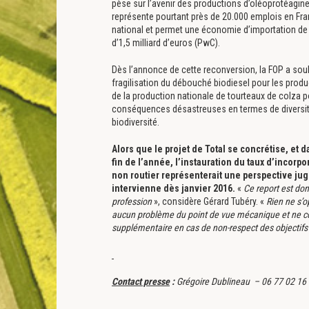
pèse sur l’avenir des productions d’oléoprotéagineux
représente pourtant près de 20.000 emplois en Fran
national et permet une économie d’importation de d
d’1,5 milliard d’euros (PwC).
Dès l’annonce de cette reconversion, la FOP a sou
fragilisation du débouché biodiesel pour les prod
de la production nationale de tourteaux de colza p
conséquences désastreuses en termes de diversité
biodiversité.
Alors que le projet de Total se concrétise, et d
fin de l’année, l’instauration du taux d’incorp
non routier représenterait une perspective jug
intervienne dès janvier 2016.
«
Ce report est do
profession
», considère Gérard Tubéry. «
Rien ne s’o
aucun problème du point de vue mécanique et ne c
supplémentaire en cas de non-respect des objectifs
Contact presse
:
Grégoire Dublineau – 06 77 02 16