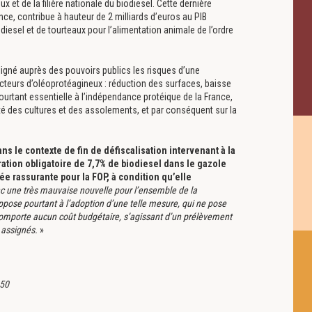
 et de la filière nationale du biodiesel. Cette dernière
ce, contribue à hauteur de 2 milliards d’euros au PIB
iesel et de tourteaux pour l’alimentation animale de l’ordre
ligné auprès des pouvoirs publics les risques d’une
ucteurs d’oléoprotéagineux : réduction des surfaces, baisse
ourtant essentielle à l’indépendance protéique de la France,
 des cultures et des assolements, et par conséquent sur la
ans le contexte de fin de défiscalisation intervenant à la
oration obligatoire de 7,7% de biodiesel dans le gazole
ée rassurante pour la FOP, à condition qu’elle
nc une très mauvaise nouvelle pour l’ensemble de la
ppose pourtant à l’adoption d’une telle mesure, qui ne pose
omporte aucun coût budgétaire, s’agissant d’un prélèvement
 assignés.
»
 50