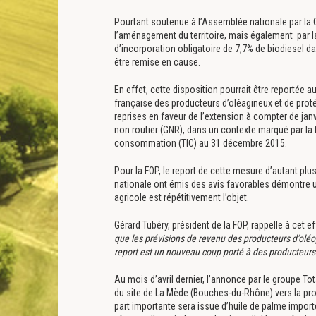
Pourtant soutenue à l’Assemblée nationale par l
l’aménagement du territoire, mais également par l
d’incorporation obligatoire de 7,7% de biodiesel d
être remise en cause.
En effet, cette disposition pourrait être reportée au
française des producteurs d’oléagineux et de prot
reprises en faveur de l’extension à compter de j
non routier (GNR), dans un contexte marqué par la fin
consommation (TIC) au 31 décembre 2015.
Pour la FOP, le report de cette mesure d’autant pl
nationale ont émis des avis favorables démontre 
agricole est répétitivement l’objet.
Gérard Tubéry, président de la FOP, rappelle à cet e
que les prévisions de revenu des producteurs d’olé
report est un nouveau coup porté à des producteurs
Au mois d’avril dernier, l’annonce par le groupe Tota
du site de La Mède (Bouches-du-Rhône) vers la pro
part importante sera issue d’huile de palme impor