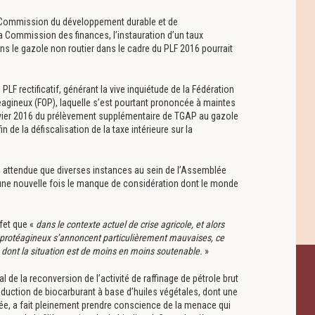
a Commission du développement durable et de
a Commission des finances, l’instauration d’un taux
ans le gazole non routier dans le cadre du PLF 2016 pourrait
 PLF rectificatif, générant la vive inquiétude de la Fédération
éagineux (FOP), laquelle s’est pourtant prononcée à maintes
anvier 2016 du prélèvement supplémentaire de TGAP au gazole
 de la défiscalisation de la taxe intérieure sur la
us attendue que diverses instances au sein de l’Assemblée
une nouvelle fois le manque de considération dont le monde
ffet que «
dans le contexte actuel de crise agricole, et alors
oprotéagineux s’annoncent particulièrement mauvaises, ce
 dont la situation est de moins en moins soutenable.
»
l de la reconversion de l’activité de raffinage de pétrole brut
duction de biocarburant à base d’huiles végétales, dont une
tée, a fait pleinement prendre conscience de la menace qui