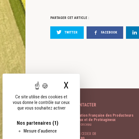
PARTAGER CET ARTICLE :
TWITTER
FACEBOOK
X
Masquer le bandeau
Ce site utilise des cookies et
vous donne le contrôle sur ceux
NOUS CONTACTER
que vous souhaitez activer
FOP Fédération Française des Producteurs
d’Oléagineux et de Protéagineux
Nos partenaires
(1)
11 rue de Monceau
CS 60003
Mesure d'audience
75378 PARIS CEDEX 08
01 40 69 48 80