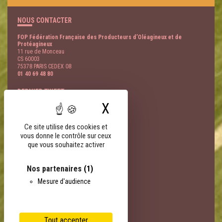
NOUS CONTACTER
FOP Fédération Française des Producteurs d’Oléagineux et de
Protéagineux
11 rue de Monceau
CS 60003
75378 PARIS CEDEX 08
01 40 69 48 80
DERNIER TWEET
X
Masquer le bandeau
@
- 08 Août
LIENS PARTENAIRES
Ce site utilise des cookies et
vous donne le contrôle sur ceux
FNSEA
que vous souhaitez activer
AGPB
AGPM
EOA
Nos partenaires
(1)
Terres Univia
Mesure d'audience
Terres Inovia
Terres OleoPro
Groupe Avril
Sofiproteol
Tout accepter