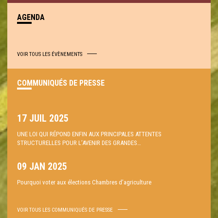
AGENDA
VOIR TOUS LES ÉVÈNEMENTS
COMMUNIQUÉS DE PRESSE
17 JUIL 2025
UNE LOI QUI RÉPOND ENFIN AUX PRINCIPALES ATTENTES
STRUCTURELLES POUR L’AVENIR DES GRANDES…
09 JAN 2025
Pourquoi voter aux élections Chambres d’agriculture
VOIR TOUS LES COMMUNIQUÉS DE PRESSE