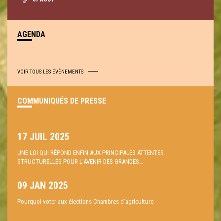
AGENDA
VOIR TOUS LES ÉVÈNEMENTS
COMMUNIQUÉS DE PRESSE
17 JUIL 2025
UNE LOI QUI RÉPOND ENFIN AUX PRINCIPALES ATTENTES
STRUCTURELLES POUR L’AVENIR DES GRANDES…
09 JAN 2025
Pourquoi voter aux élections Chambres d’agriculture