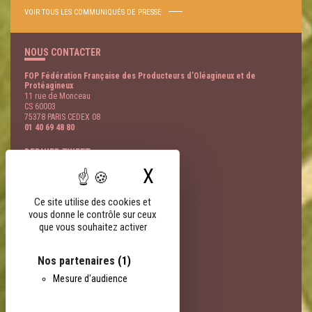
VOIR TOUS LES COMMUNIQUÉS DE PRESSE
NOUS CONTACTER
FOP Fédération Française des Producteurs d’Oléagineux et de
Protéagineux
11 rue de Monceau
CS 60003
75378 PARIS CEDEX 08
01 40 69 48 80
DERNIER TWEET
X
Masquer le bandeau
@
- 07 Août
LIENS PARTENAIRES
Ce site utilise des cookies et
vous donne le contrôle sur ceux
FNSEA
que vous souhaitez activer
AGPB
AGPM
EOA
Nos partenaires
(1)
Terres Univia
Mesure d'audience
Terres Inovia
Terres OleoPro
Groupe Avril