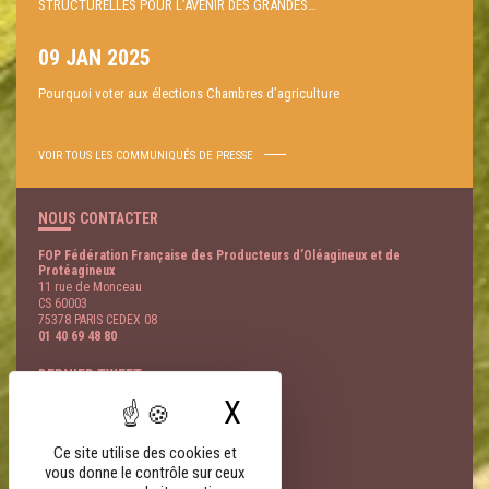
STRUCTURELLES POUR L’AVENIR DES GRANDES…
09 JAN 2025
Pourquoi voter aux élections Chambres d’agriculture
VOIR TOUS LES COMMUNIQUÉS DE PRESSE
NOUS CONTACTER
FOP Fédération Française des Producteurs d’Oléagineux et de
Protéagineux
11 rue de Monceau
CS 60003
75378 PARIS CEDEX 08
01 40 69 48 80
DERNIER TWEET
X
Masquer le bandeau
@
- 08 Août
LIENS PARTENAIRES
Ce site utilise des cookies et
vous donne le contrôle sur ceux