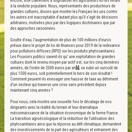
encore, vise clairement à stigmatiser les agriculteurs en les livrant
à la vindicte populaire. Nous, représentants des producteurs de
grandes cultures, disons que monter les Français les uns contre
les autres est inacceptable d’autant plus qu’il s’agit de décisions
arbitraires, motivées plus par des logiques doctrinaires que par
des approches raisonnées.
Goutte d’eau, l’augmentation de plus de 100 millions d’euros
prévue dans le projet de loi de finances pour 2019 de la redevance
pour pollutions diffuses (RPD) sur les produits phytosanitaires.
Les Pouvoirs publics savent-ils qu’ une exploitation de grandes
cultures dont le revenu moyen par actif est, sur les cinq dernières
années, de l’ordre de 2500 euros par an
[i]
, va subir un surcoût de
plus 1500 euros, soit potentiellement le tiers de son résultat !
Comment peuvent-ils envisager une hausse de taxe au détriment
d’un secteur qui traverse une crise sans précédent depuis
maintenant cinq années ?
Pour nous, cela montre une nouvelle fois le décalage de nos
dirigeants avec la réalité du terrain et leur dramatique
méconnaissance de la situation économique de la ferme France.
La transition agroécologique et la réduction de l’utilisation des
phytosanitaires ainsi que la réponse au défi climatique, demandent
des investissements de la part des agriculteurs et entrainent des