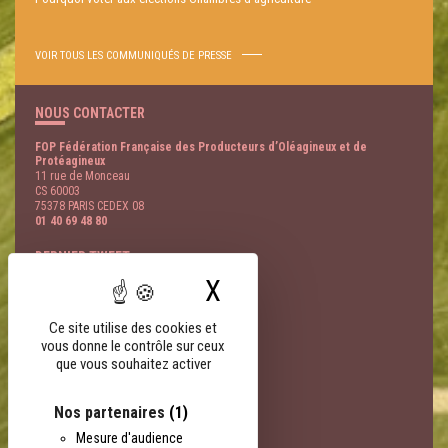
VOIR TOUS LES COMMUNIQUÉS DE PRESSE
NOUS CONTACTER
FOP Fédération Française des Producteurs d’Oléagineux et de
Protéagineux
11 rue de Monceau
CS 60003
75378 PARIS CEDEX 08
01 40 69 48 80
DERNIER TWEET
X
Masquer le bandeau
@
- 08 Août
LIENS PARTENAIRES
Ce site utilise des cookies et
vous donne le contrôle sur ceux
FNSEA
que vous souhaitez activer
AGPB
AGPM
EOA
Nos partenaires
(1)
Terres Univia
Mesure d'audience
Terres Inovia