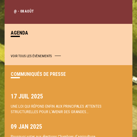
@
- 08 AOÛT
AGENDA
VOIR TOUS LES ÉVÈNEMENTS
COMMUNIQUÉS DE PRESSE
17 JUIL 2025
UNE LOI QUI RÉPOND ENFIN AUX PRINCIPALES ATTENTES
STRUCTURELLES POUR L’AVENIR DES GRANDES…
09 JAN 2025
Pourquoi voter aux élections Chambres d’agriculture