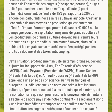
hausse de l’ensemble des engrais (phosphate, potasse), du gaz
utilisé pour sécher la récolte de maïs qui débute (à point
d’humidité constant, de l’ordre de 15% par rapport à 2020) ou
encore des carburants nécessaires au travail agricole. C’est ainsi
l’ensemble de nos moyens de production qui est durement
affecté. L’impact économique pourrait dépasser 40.000€ sur la
campagne pour une exploitation moyenne de grandes cultures !
Les producteurs de grandes cultures doivent aussi vendre leurs
productions au prix mondial sur un marché ouvert, alors qu’ils
achètent les engrais sur un marché européen protégé par des
droits de douane et des taxes antidumping.
Cette situation, profondément injuste en temps ordinaire, devient
aujourd’hui insupportable. Ainsi, Eric Thirouin (Président de
l’AGPB), Daniel Peyraube (Président de l’AGPM), Franck Sander
(Président de la CGB) et Arnaud Rousseau (Président de la FOP)
appellent à une prise de conscience au niveau français et
européen. Ils indiquent que « de notre capacité à fertiliser nos
cultures, dépend notre capacité à les produire qui elle-même, est
la condition sine qua non pour assurer la souveraineté alimentaire
à l’échelle de notre pays et de notre continent ». Ils réclament donc
« une levée immédiate et temporaire des barrières tarifaires à
l’importation des engrais azotés pour sécuriser notre capacité