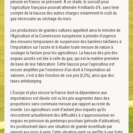
pénurie en France se précisent. A ce stade, le surcoût pour
l’agriculture française pourrait atteindre 4 milliards d’€, sans tenir
compte de la hausse des autres charges notamment le coût du
gaz nécessaire au séchage du maïs.
Les producteurs de grandes cultures appellent ainsi le ministre de
l’Agriculture et la Commission européenne à prendre d’urgence
des mesures temporaires de suspension des barrières tarifaires à
l’importation sur l’azote et à étudier toute mesure de nature à
soulager la facture pour les agriculteurs. La hausse des prix des
engrais azotés est liée à celle du gaz, qui est la matière première
de base de leur fabrication. Cette hausse pour l’agriculteur est
encore amplifiée par l’existence d’un droit à l’importation ad
valorem, c’est à dire fonction de son prix (6,5%), ainsi que des
taxes antidumping.
L’Europe et plus encore la France dont la dépendance aux
importations est élevée ont vu les prix augmenter dans des
proportions sans commune mesure par rapport au reste du
monde. Les agriculteurs sont d’autant plus inquiets qu’ils
rencontrent actuellement des difficultés à s’approvisionner en
engrais en prévision du printemps prochain (période d’utilisation),
les positionnant dans une situation de grande incertitude par
rapport aux mois à venir. Cette situation vient se greffer à une forte