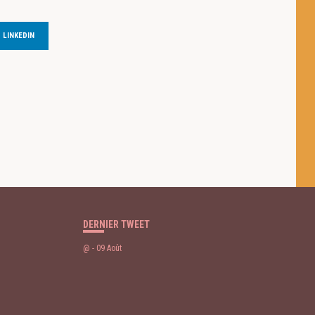
LINKEDIN
 des cookies
DERNIER TWEET
@
- 09 Août