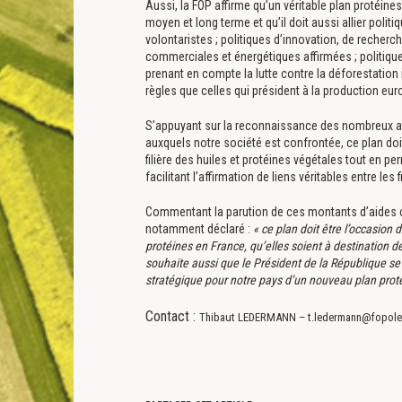
Aussi, la FOP affirme qu’un véritable plan protéin
moyen et long terme et qu’il doit aussi allier poli
volontaristes ; politiques d’innovation, de recher
commerciales et énergétiques affirmées ; politiq
prenant en compte la lutte contre la déforestatio
règles que celles qui président à la production eu
S’appuyant sur la reconnaissance des nombreux a
auxquels notre société est confrontée, ce plan doi
filière des huiles et protéines végétales tout en p
facilitant l’affirmation de liens véritables entre les
Commentant la parution de ces montants d’aides 
notamment déclaré :
« ce plan doit être l’occasion 
protéines en France, qu’elles soient à destination 
souhaite aussi que le Président de la République s
stratégique pour notre pays d’un nouveau plan proté
Contact
:
Thibaut LEDERMANN – t.ledermann@fopoleo