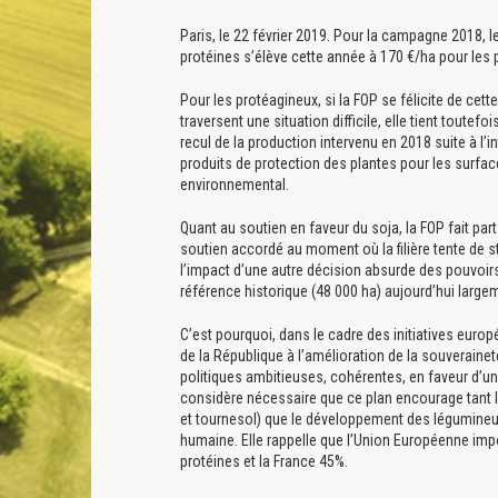
Paris, le 22 février 2019. Pour la campagne 2018, 
protéines s’élève cette année à 170 €/ha pour les p
Pour les protéagineux, si la FOP se félicite de cet
traversent une situation difficile, elle tient toutef
recul de la production intervenu en 2018 suite à l’in
produits de protection des plantes pour les surface
environnemental.
Quant au soutien en faveur du soja, la FOP fait pa
soutien accordé au moment où la filière tente de str
l’impact d’une autre décision absurde des pouvoirs
référence historique (48 000 ha) aujourd’hui larg
C’est pourquoi, dans le cadre des initiatives europ
de la République à l’amélioration de la souveraine
politiques ambitieuses, cohérentes, en faveur d’un
considère nécessaire que ce plan encourage tant 
et tournesol) que le développement des légumine
humaine. Elle rappelle que l’Union Européenne im
protéines et la France 45%.