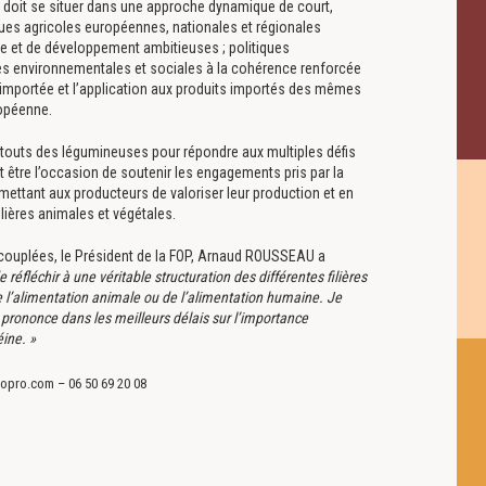
es doit se situer dans une approche dynamique de court,
tiques agricoles européennes, nationales et régionales
che et de développement ambitieuses ; politiques
ues environnementales et sociales à la cohérence renforcée
n importée et l’application aux produits importés des mêmes
ropéenne.
touts des légumineuses pour répondre aux multiples défis
t être l’occasion de soutenir les engagements pris par la
ermettant aux producteurs de valoriser leur production et en
 filières animales et végétales.
couplées, le Président de la FOP, Arnaud ROUSSEAU a
de réfléchir à une véritable structuration des
différentes filières
de l’alimentation animale ou de
l’alimentation humaine. Je
e prononce dans les
meilleurs délais sur l’importance
ine. »
pro.com – 06 50 69 20 08