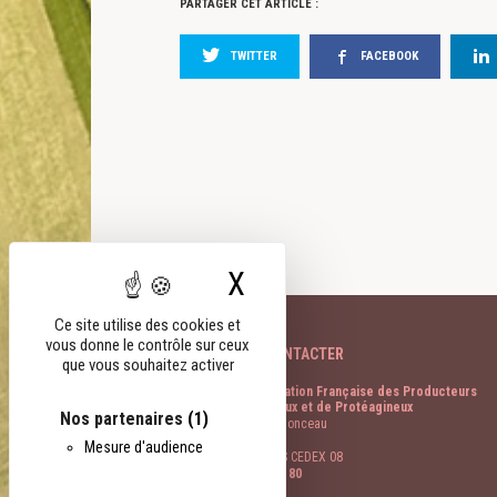
PARTAGER CET ARTICLE :
TWITTER
FACEBOOK
X
Masquer le bandeau
Ce site utilise des cookies et
vous donne le contrôle sur ceux
NOUS CONTACTER
que vous souhaitez activer
FOP Fédération Française des Producteurs
d’Oléagineux et de Protéagineux
Nos partenaires
(1)
11 rue de Monceau
CS 60003
Mesure d'audience
75378 PARIS CEDEX 08
01 40 69 48 80