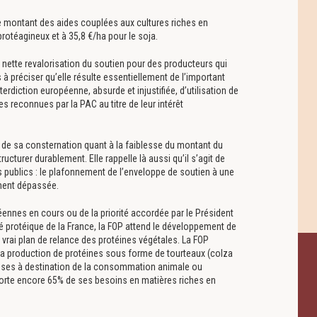
le montant des aides couplées aux cultures riches en
rotéagineux et à 35,8 €/ha pour le soja.
te nette revalorisation du soutien pour des producteurs qui
ois à préciser qu’elle résulte essentiellement de l’important
terdiction européenne, absurde et injustifiée, d’utilisation de
s reconnues par la PAC au titre de leur intérêt
rt de sa consternation quant à la faiblesse du montant du
ucturer durablement. Elle rappelle là aussi qu’il s’agit de
 publics : le plafonnement de l’enveloppe de soutien à une
ement dépassée.
éennes en cours ou de la priorité accordée par le Président
té protéique de la France, la FOP attend le développement de
 vrai plan de relance des protéines végétales. La FOP
la production de protéines sous forme de tourteaux (colza
uses à destination de la consommation animale ou
porte encore 65% de ses besoins en matières riches en