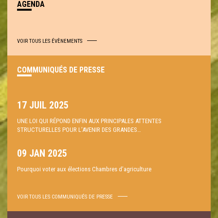
AGENDA
VOIR TOUS LES ÉVÈNEMENTS
COMMUNIQUÉS DE PRESSE
17 JUIL 2025
UNE LOI QUI RÉPOND ENFIN AUX PRINCIPALES ATTENTES
STRUCTURELLES POUR L’AVENIR DES GRANDES…
09 JAN 2025
Pourquoi voter aux élections Chambres d’agriculture
VOIR TOUS LES COMMUNIQUÉS DE PRESSE