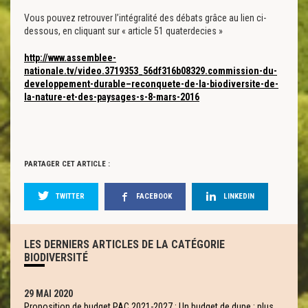
Vous pouvez retrouver l’intégralité des débats grâce au lien ci-
dessous, en cliquant sur « article 51 quaterdecies »
http://www.assemblee-
nationale.tv/video.3719353_56df316b08329.commission-du-
developpement-durable–reconquete-de-la-biodiversite-de-
la-nature-et-des-paysages-s-8-mars-2016
PARTAGER CET ARTICLE :
TWITTER
FACEBOOK
LINKEDIN
LES DERNIERS ARTICLES DE LA CATÉGORIE
BIODIVERSITÉ
29 MAI 2020
Proposition de budget PAC 2021-2027 : Un budget de dupe : plus